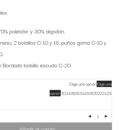
llas
0% poliéster y 30% algodón.
nesu, 2 bolsillos C-10 y 16, puños goma C-10 y
0.
:
Bordado bolsillo escudo C-20.
Elige una opción
Elige una
opción
0
1
2
4
6
8
10
12
14
16
18
20
22
24
26
Añadir al carrito