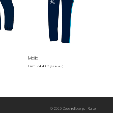
Malla
From
29,90
€
(IVA incluido)
© 2026 Desarrollado por Ruisell