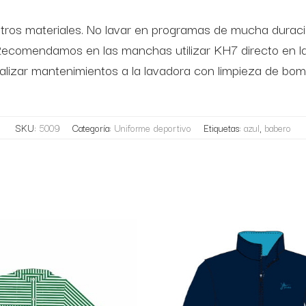
n otros materiales. No lavar en programas de mucha dura
Recomendamos en las manchas utilizar KH7 directo en la
alizar mantenimientos a la lavadora con limpieza de bom
SKU:
5009
Categoría:
Uniforme deportivo
Etiquetas:
azul
,
babero