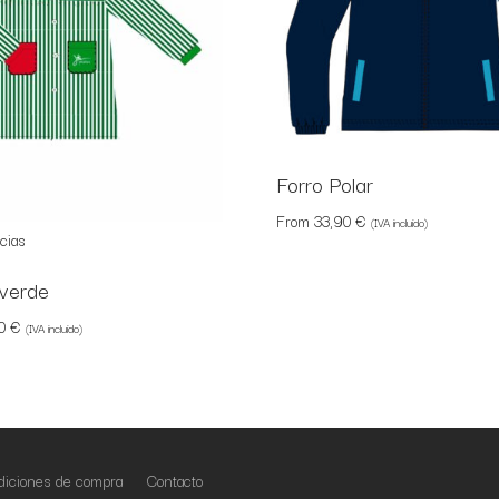
Forro Polar
From
33,90
€
(IVA incluido)
verde
50
€
(IVA incluido)
iciones de compra
Contacto