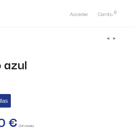
0
Acceder
Carrito
 azul
llas
50
€
(IVA incluido)