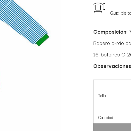
Guía de ta
Composición:
7
Babero c-rdo ca
16, botones C-2
Observaciones
Talla
Cantidad