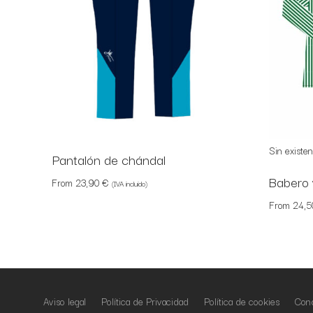
Pantalón de chándal
Babero 
From
23,90
€
(IVA incluido)
From
24,
Aviso legal
Política de Privacidad
Política de cookies
Cond